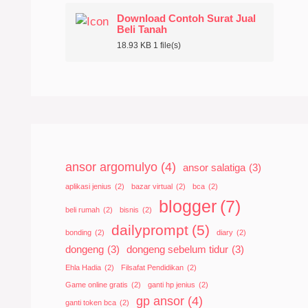
Download Contoh Surat Jual
Beli Tanah
18.93 KB
1 file(s)
ansor argomulyo
(4)
ansor salatiga
(3)
aplikasi jenius
(2)
bazar virtual
(2)
bca
(2)
blogger
(7)
beli rumah
(2)
bisnis
(2)
dailyprompt
(5)
bonding
(2)
diary
(2)
dongeng
(3)
dongeng sebelum tidur
(3)
Ehla Hadia
(2)
Filsafat Pendidikan
(2)
Game online gratis
(2)
ganti hp jenius
(2)
gp ansor
(4)
ganti token bca
(2)