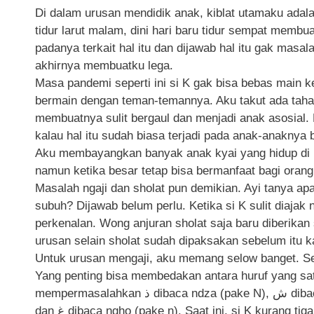
Di dalam urusan mendidik anak, kiblat utamaku adalah
tidur larut malam, dini hari baru tidur sempat membu
padanya terkait hal itu dan dijawab hal itu gak masa
akhirnya membuatku lega.
Masa pandemi seperti ini si K gak bisa bebas main 
bermain dengan teman-temannya. Aku takut ada taha
membuatnya sulit bergaul dan menjadi anak asosial.
kalau hal itu sudah biasa terjadi pada anak-anakn
Aku membayangkan banyak anak kyai yang hidup di 
namun ketika besar tetap bisa bermanfaat bagi orang 
Masalah ngaji dan sholat pun demikian. Ayi tanya ap
subuh? Dijawab belum perlu. Ketika si K sulit diajak n
perkenalan. Wong anjuran sholat saja baru diberikan
urusan selain sholat sudah dipaksakan sebelum itu k
Untuk urusan mengaji, aku memang selow banget. Sek
Yang penting bisa membedakan antara huruf yang sat
mempermasalahkan ذ dibaca ndza (pake N), ش dibaca syua, ض dan ظ masih dibaca sama, ع dibaca nga,
dan غ dibaca ngho (pake n). Saat ini, si K kurang tiga huruf lagi khatam pengenalan huruf hijaiyyahnya.