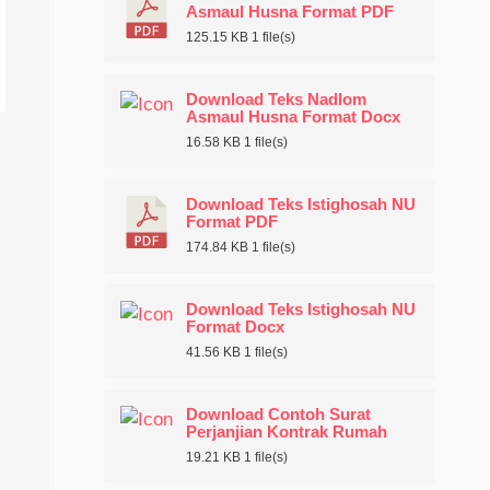
Asmaul Husna Format PDF
125.15 KB
1 file(s)
Download Teks Nadlom
Asmaul Husna Format Docx
16.58 KB
1 file(s)
Download Teks Istighosah NU
Format PDF
174.84 KB
1 file(s)
Download Teks Istighosah NU
Format Docx
41.56 KB
1 file(s)
Download Contoh Surat
Perjanjian Kontrak Rumah
19.21 KB
1 file(s)