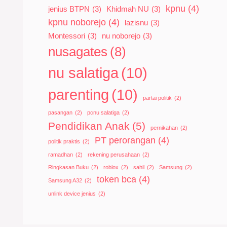
kpnu
(4)
jenius BTPN
(3)
Khidmah NU
(3)
kpnu noborejo
(4)
lazisnu
(3)
Montessori
(3)
nu noborejo
(3)
nusagates
(8)
nu salatiga
(10)
parenting
(10)
partai politik
(2)
pasangan
(2)
pcnu salatiga
(2)
Pendidikan Anak
(5)
pernikahan
(2)
PT perorangan
(4)
politik praktis
(2)
ramadhan
(2)
rekening perusahaan
(2)
Ringkasan Buku
(2)
roblox
(2)
sahil
(2)
Samsung
(2)
token bca
(4)
Samsung A32
(2)
unlink device jenius
(2)