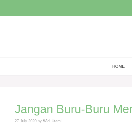
Skip
to
content
HOME
Jangan Buru-Buru Men
27 July 2020
by
Widi Utami