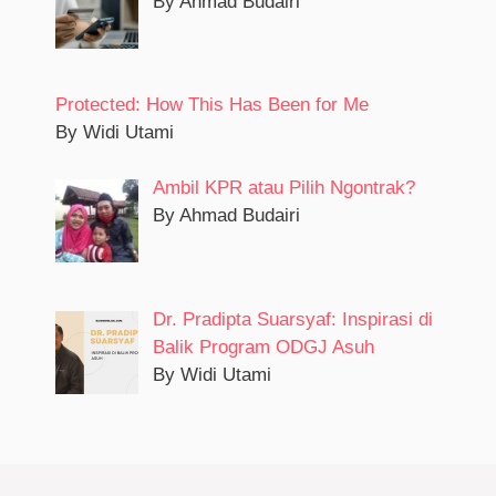
By Ahmad Budairi
Protected: How This Has Been for Me
By Widi Utami
Ambil KPR atau Pilih Ngontrak?
By Ahmad Budairi
Dr. Pradipta Suarsyaf: Inspirasi di
Balik Program ODGJ Asuh
By Widi Utami