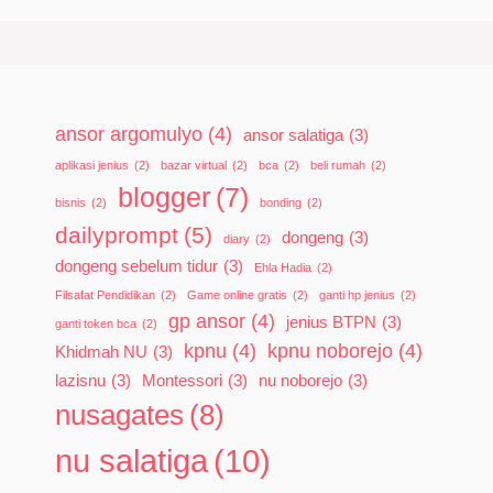
ansor argomulyo
(4)
ansor salatiga
(3)
aplikasi jenius
(2)
bazar virtual
(2)
bca
(2)
beli rumah
(2)
blogger
(7)
bisnis
(2)
bonding
(2)
dailyprompt
(5)
dongeng
(3)
diary
(2)
dongeng sebelum tidur
(3)
Ehla Hadia
(2)
Filsafat Pendidikan
(2)
Game online gratis
(2)
ganti hp jenius
(2)
gp ansor
(4)
jenius BTPN
(3)
ganti token bca
(2)
kpnu
(4)
kpnu noborejo
(4)
Khidmah NU
(3)
lazisnu
(3)
Montessori
(3)
nu noborejo
(3)
nusagates
(8)
nu salatiga
(10)