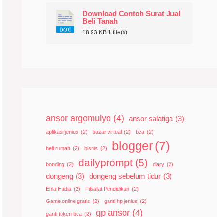
Download Contoh Surat Jual
Beli Tanah
18.93 KB
1 file(s)
ansor argomulyo
(4)
ansor salatiga
(3)
aplikasi jenius
(2)
bazar virtual
(2)
bca
(2)
blogger
(7)
beli rumah
(2)
bisnis
(2)
dailyprompt
(5)
bonding
(2)
diary
(2)
dongeng
(3)
dongeng sebelum tidur
(3)
Ehla Hadia
(2)
Filsafat Pendidikan
(2)
Game online gratis
(2)
ganti hp jenius
(2)
gp ansor
(4)
ganti token bca
(2)