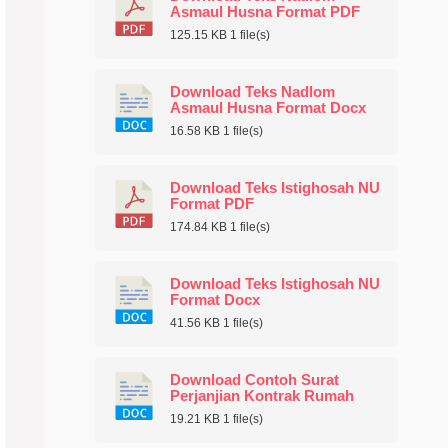
Asmaul Husna Format PDF
125.15 KB
1 file(s)
Download Teks Nadlom
Asmaul Husna Format Docx
16.58 KB
1 file(s)
Download Teks Istighosah NU
Format PDF
174.84 KB
1 file(s)
Download Teks Istighosah NU
Format Docx
41.56 KB
1 file(s)
Download Contoh Surat
Perjanjian Kontrak Rumah
19.21 KB
1 file(s)