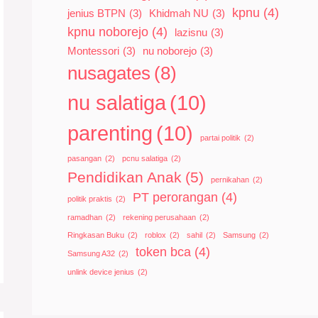
kpnu
(4)
jenius BTPN
(3)
Khidmah NU
(3)
kpnu noborejo
(4)
lazisnu
(3)
Montessori
(3)
nu noborejo
(3)
nusagates
(8)
nu salatiga
(10)
parenting
(10)
partai politik
(2)
pasangan
(2)
pcnu salatiga
(2)
Pendidikan Anak
(5)
pernikahan
(2)
PT perorangan
(4)
politik praktis
(2)
ramadhan
(2)
rekening perusahaan
(2)
Ringkasan Buku
(2)
roblox
(2)
sahil
(2)
Samsung
(2)
token bca
(4)
Samsung A32
(2)
unlink device jenius
(2)