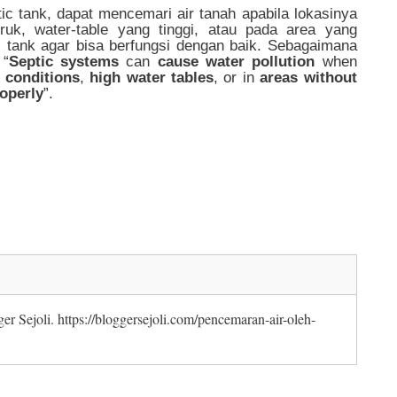
tic tank, dapat mencemari air tanah apabila lokasinya
ruk, water-table yang tinggi, atau pada area yang
 tank agar bisa berfungsi dengan baik. Sebagaimana
 “
Septic systems
can
cause water pollution
when
l conditions
,
high water tables
, or in
areas without
roperly
”.
ger Sejoli. https://bloggersejoli.com/pencemaran-air-oleh-