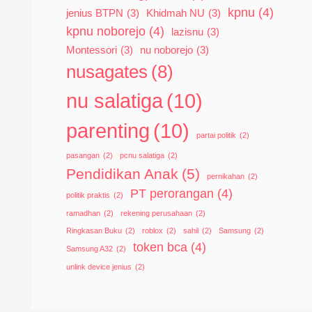
kpnu
(4)
jenius BTPN
(3)
Khidmah NU
(3)
kpnu noborejo
(4)
lazisnu
(3)
Montessori
(3)
nu noborejo
(3)
nusagates
(8)
nu salatiga
(10)
parenting
(10)
partai politik
(2)
pasangan
(2)
pcnu salatiga
(2)
Pendidikan Anak
(5)
pernikahan
(2)
PT perorangan
(4)
politik praktis
(2)
ramadhan
(2)
rekening perusahaan
(2)
Ringkasan Buku
(2)
roblox
(2)
sahil
(2)
Samsung
(2)
token bca
(4)
Samsung A32
(2)
unlink device jenius
(2)