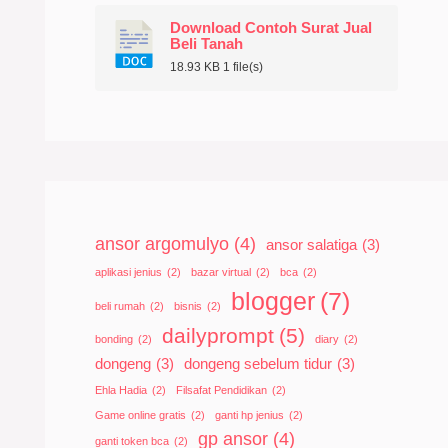
Download Contoh Surat Jual
Beli Tanah
18.93 KB
1 file(s)
ansor argomulyo
(4)
ansor salatiga
(3)
aplikasi jenius
(2)
bazar virtual
(2)
bca
(2)
blogger
(7)
beli rumah
(2)
bisnis
(2)
dailyprompt
(5)
bonding
(2)
diary
(2)
dongeng
(3)
dongeng sebelum tidur
(3)
Ehla Hadia
(2)
Filsafat Pendidikan
(2)
Game online gratis
(2)
ganti hp jenius
(2)
gp ansor
(4)
ganti token bca
(2)