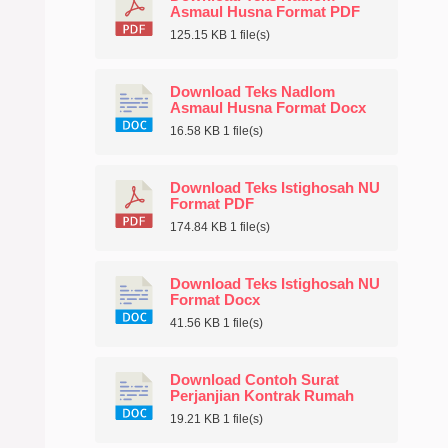
Asmaul Husna Format PDF
125.15 KB
1 file(s)
Download Teks Nadlom
Asmaul Husna Format Docx
16.58 KB
1 file(s)
Download Teks Istighosah NU
Format PDF
174.84 KB
1 file(s)
Download Teks Istighosah NU
Format Docx
41.56 KB
1 file(s)
Download Contoh Surat
Perjanjian Kontrak Rumah
19.21 KB
1 file(s)