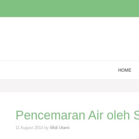
Skip
to
content
HOME
Pencemaran Air oleh S
11 August 2014
by
Widi Utami