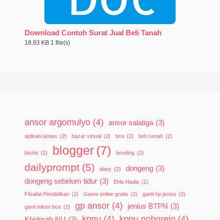
Download Contoh Surat Jual Beli Tanah
18.93 KB
1 file(s)
ansor argomulyo
(4)
ansor salatiga
(3)
aplikasi jenius
(2)
bazar virtual
(2)
bca
(2)
beli rumah
(2)
blogger
(7)
bisnis
(2)
bonding
(2)
dailyprompt
(5)
dongeng
(3)
diary
(2)
dongeng sebelum tidur
(3)
Ehla Hadia
(2)
Filsafat Pendidikan
(2)
Game online gratis
(2)
ganti hp jenius
(2)
gp ansor
(4)
jenius BTPN
(3)
ganti token bca
(2)
kpnu
(4)
kpnu noborejo
(4)
Khidmah NU
(3)