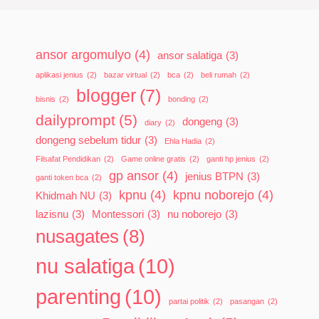
ansor argomulyo
(4)
ansor salatiga
(3)
aplikasi jenius
(2)
bazar virtual
(2)
bca
(2)
beli rumah
(2)
blogger
(7)
bisnis
(2)
bonding
(2)
dailyprompt
(5)
dongeng
(3)
diary
(2)
dongeng sebelum tidur
(3)
Ehla Hadia
(2)
Filsafat Pendidikan
(2)
Game online gratis
(2)
ganti hp jenius
(2)
gp ansor
(4)
jenius BTPN
(3)
ganti token bca
(2)
kpnu
(4)
kpnu noborejo
(4)
Khidmah NU
(3)
lazisnu
(3)
Montessori
(3)
nu noborejo
(3)
nusagates
(8)
nu salatiga
(10)
parenting
(10)
partai politik
(2)
pasangan
(2)