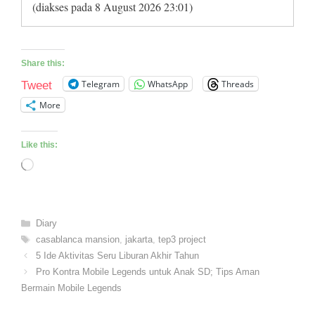
(diakses pada 8 August 2026 23:01)
Share this:
Telegram
WhatsApp
Threads
Tweet
More
Like this:
Loading…
Categories
Diary
Tags
casablanca mansion
,
jakarta
,
tep3 project
5 Ide Aktivitas Seru Liburan Akhir Tahun
Pro Kontra Mobile Legends untuk Anak SD; Tips Aman
Bermain Mobile Legends