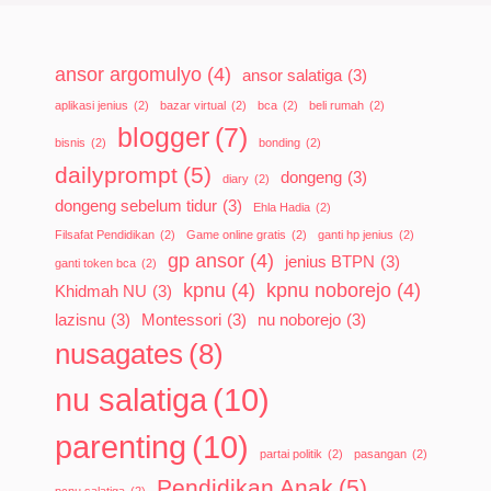
ansor argomulyo
(4)
ansor salatiga
(3)
aplikasi jenius
(2)
bazar virtual
(2)
bca
(2)
beli rumah
(2)
blogger
(7)
bisnis
(2)
bonding
(2)
dailyprompt
(5)
dongeng
(3)
diary
(2)
dongeng sebelum tidur
(3)
Ehla Hadia
(2)
Filsafat Pendidikan
(2)
Game online gratis
(2)
ganti hp jenius
(2)
gp ansor
(4)
jenius BTPN
(3)
ganti token bca
(2)
kpnu
(4)
kpnu noborejo
(4)
Khidmah NU
(3)
lazisnu
(3)
Montessori
(3)
nu noborejo
(3)
nusagates
(8)
nu salatiga
(10)
parenting
(10)
partai politik
(2)
pasangan
(2)
Pendidikan Anak
(5)