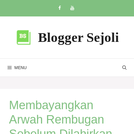
Skip
to
content
Blogger Sejoli
MENU
Membayangkan
Arwah Rembugan
Sebelum Dilahirkan