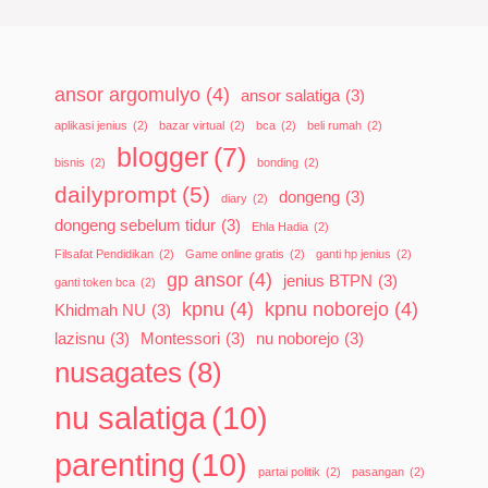
ansor argomulyo
(4)
ansor salatiga
(3)
aplikasi jenius
(2)
bazar virtual
(2)
bca
(2)
beli rumah
(2)
blogger
(7)
bisnis
(2)
bonding
(2)
dailyprompt
(5)
dongeng
(3)
diary
(2)
dongeng sebelum tidur
(3)
Ehla Hadia
(2)
Filsafat Pendidikan
(2)
Game online gratis
(2)
ganti hp jenius
(2)
gp ansor
(4)
jenius BTPN
(3)
ganti token bca
(2)
kpnu
(4)
kpnu noborejo
(4)
Khidmah NU
(3)
lazisnu
(3)
Montessori
(3)
nu noborejo
(3)
nusagates
(8)
nu salatiga
(10)
parenting
(10)
partai politik
(2)
pasangan
(2)