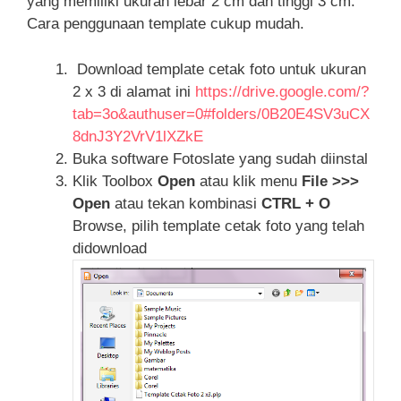
yang memiliki ukuran lebar 2 cm dan tinggi 3 cm.
Cara penggunaan template cukup mudah.
Download template cetak foto untuk ukuran
2 x 3 di alamat ini
https://drive.google.com/?
tab=3o&authuser=0#folders/0B20E4SV3uCX
8dnJ3Y2VrV1lXZkE
Buka software Fotoslate yang sudah diinstal
Klik Toolbox
Open
atau klik menu
File >>>
Open
atau tekan kombinasi
CTRL + O
Browse, pilih template cetak foto yang telah
didownload