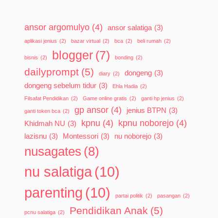
ansor argomulyo
(4)
ansor salatiga
(3)
aplikasi jenius
(2)
bazar virtual
(2)
bca
(2)
beli rumah
(2)
blogger
(7)
bisnis
(2)
bonding
(2)
dailyprompt
(5)
dongeng
(3)
diary
(2)
dongeng sebelum tidur
(3)
Ehla Hadia
(2)
Filsafat Pendidikan
(2)
Game online gratis
(2)
ganti hp jenius
(2)
gp ansor
(4)
jenius BTPN
(3)
ganti token bca
(2)
kpnu
(4)
kpnu noborejo
(4)
Khidmah NU
(3)
lazisnu
(3)
Montessori
(3)
nu noborejo
(3)
nusagates
(8)
nu salatiga
(10)
parenting
(10)
partai politik
(2)
pasangan
(2)
Pendidikan Anak
(5)
pcnu salatiga
(2)