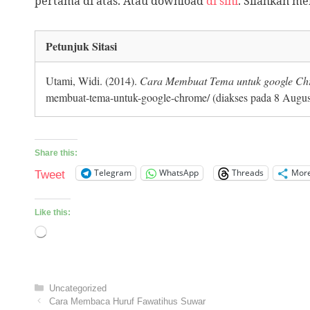
pertama di atas. Atau download
di sini
. Silahkan me
Petunjuk Sitasi
Utami, Widi. (2014).
Cara Membuat Tema untuk google C
membuat-tema-untuk-google-chrome/ (diakses pada 8 Augus
Share this:
Telegram
WhatsApp
Threads
Mor
Tweet
Like this:
Loading…
Categories
Uncategorized
Cara Membaca Huruf Fawatihus Suwar