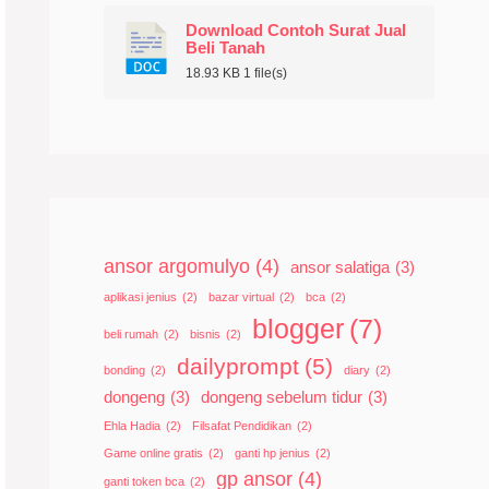
Download Contoh Surat Jual
Beli Tanah
18.93 KB
1 file(s)
ansor argomulyo
(4)
ansor salatiga
(3)
aplikasi jenius
(2)
bazar virtual
(2)
bca
(2)
blogger
(7)
beli rumah
(2)
bisnis
(2)
dailyprompt
(5)
bonding
(2)
diary
(2)
dongeng
(3)
dongeng sebelum tidur
(3)
Ehla Hadia
(2)
Filsafat Pendidikan
(2)
Game online gratis
(2)
ganti hp jenius
(2)
gp ansor
(4)
ganti token bca
(2)