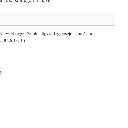
ncoba, semoga berhasil.
hrome
. Blogger Sejoli. https://bloggersejoli.com/cara-
t 2026 13:10)
e