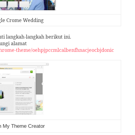
le Crome Wedding
 langkah-langkah berikut ini.
ungi alamat
-chrome-theme/oehpjpccmlcalbenfhnacjeocbjdonic
in My Theme Creator