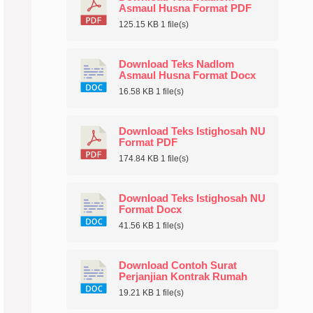
Asmaul Husna Format PDF
125.15 KB
1 file(s)
Download Teks Nadlom
Asmaul Husna Format Docx
16.58 KB
1 file(s)
Download Teks Istighosah NU
Format PDF
174.84 KB
1 file(s)
Download Teks Istighosah NU
Format Docx
41.56 KB
1 file(s)
Download Contoh Surat
Perjanjian Kontrak Rumah
19.21 KB
1 file(s)