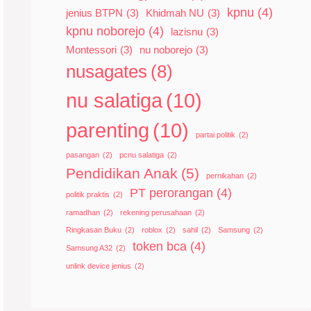
kpnu
(4)
jenius BTPN
(3)
Khidmah NU
(3)
kpnu noborejo
(4)
lazisnu
(3)
Montessori
(3)
nu noborejo
(3)
nusagates
(8)
nu salatiga
(10)
parenting
(10)
partai politik
(2)
pasangan
(2)
pcnu salatiga
(2)
Pendidikan Anak
(5)
pernikahan
(2)
PT perorangan
(4)
politik praktis
(2)
ramadhan
(2)
rekening perusahaan
(2)
Ringkasan Buku
(2)
roblox
(2)
sahil
(2)
Samsung
(2)
token bca
(4)
Samsung A32
(2)
unlink device jenius
(2)