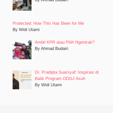
Protected: How This Has Been for Me
By Widi Utami
Ambil KPR atau Pilih Ngontrak?
By Ahmad Budairi
Dr. Pradipta Suarsyaf: Inspirasi di
Balik Program ODGJ Asuh
By Widi Utami