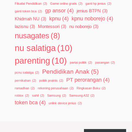
Filsafat Pendidikan
(2)
Game online gratis
(2)
ganti hp jenius
(2)
gp ansor
(4)
jenius BTPN
(3)
ganti token bca
(2)
kpnu
(4)
kpnu noborejo
(4)
Khidmah NU
(3)
lazisnu
(3)
Montessori
(3)
nu noborejo
(3)
nusagates
(8)
nu salatiga
(10)
parenting
(10)
partai politik
(2)
pasangan
(2)
Pendidikan Anak
(5)
pcnu salatiga
(2)
PT perorangan
(4)
pernikahan
(2)
politik praktis
(2)
ramadhan
(2)
rekening perusahaan
(2)
Ringkasan Buku
(2)
roblox
(2)
sahil
(2)
Samsung
(2)
Samsung A32
(2)
token bca
(4)
unlink device jenius
(2)