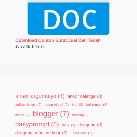
Download Contoh Surat Jual Beli Tanah
18.93 KB
1 file(s)
ansor argomulyo
(4)
ansor salatiga
(3)
aplikasi jenius
(2)
bazar virtual
(2)
bca
(2)
beli rumah
(2)
blogger
(7)
bisnis
(2)
bonding
(2)
dailyprompt
(5)
dongeng
(3)
diary
(2)
dongeng sebelum tidur
(3)
Ehla Hadia
(2)