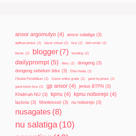
ansor argomulyo
(4)
ansor salatiga
(3)
aplikasi jenius
(2)
bazar virtual
(2)
bca
(2)
beli rumah
(2)
blogger
(7)
bisnis
(2)
bonding
(2)
dailyprompt
(5)
dongeng
(3)
diary
(2)
dongeng sebelum tidur
(3)
Ehla Hadia
(2)
Filsafat Pendidikan
(2)
Game online gratis
(2)
ganti hp jenius
(2)
gp ansor
(4)
jenius BTPN
(3)
ganti token bca
(2)
kpnu
(4)
kpnu noborejo
(4)
Khidmah NU
(3)
lazisnu
(3)
Montessori
(3)
nu noborejo
(3)
nusagates
(8)
nu salatiga
(10)