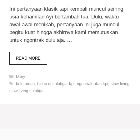
Ini pertanyaan klasik tapi kembali muncul seiring
usia kehamilan Ayi bertambah tua. Dulu, waktu
awal-awal menikah, pertanyaan ini juga muncul
begitu kuat hingga akhirnya kami memutuskan
untuk ngontrak dulu aja. …
READ MORE
Categories
Diary
Tags
beli rumah
,
hidup di salatiga
,
kpr
,
ngontrak atau kpr
,
slow living
,
slow living salatiga