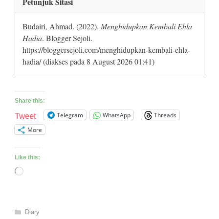
Petunjuk Sitasi
Budairi, Ahmad. (2022).
Menghidupkan Kembali Ehla
Hadia
. Blogger Sejoli.
https://bloggersejoli.com/menghidupkan-kembali-ehla-
hadia/ (diakses pada 8 August 2026 01:41)
Share this:
Telegram
WhatsApp
Threads
Tweet
More
Like this:
Loading…
Categories
Diary