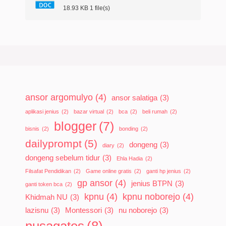
18.93 KB
1 file(s)
ansor argomulyo
(4)
ansor salatiga
(3)
aplikasi jenius
(2)
bazar virtual
(2)
bca
(2)
beli rumah
(2)
blogger
(7)
bisnis
(2)
bonding
(2)
dailyprompt
(5)
dongeng
(3)
diary
(2)
dongeng sebelum tidur
(3)
Ehla Hadia
(2)
Filsafat Pendidikan
(2)
Game online gratis
(2)
ganti hp jenius
(2)
gp ansor
(4)
jenius BTPN
(3)
ganti token bca
(2)
kpnu
(4)
kpnu noborejo
(4)
Khidmah NU
(3)
lazisnu
(3)
Montessori
(3)
nu noborejo
(3)
nusagates
(8)