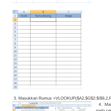
3. Masukkan Rumus =VLOOKUP($A2,$G$2:$I$9,2,FALS
4. Mas
pada cel