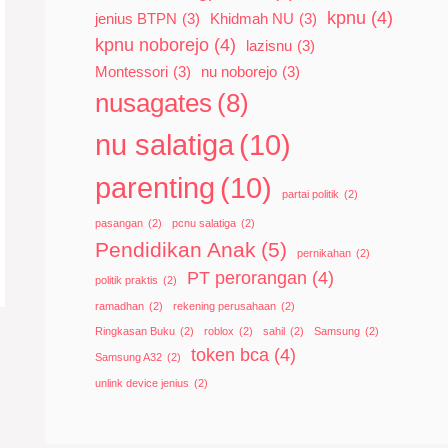
kpnu
(4)
jenius BTPN
(3)
Khidmah NU
(3)
kpnu noborejo
(4)
lazisnu
(3)
Montessori
(3)
nu noborejo
(3)
nusagates
(8)
nu salatiga
(10)
parenting
(10)
partai politik
(2)
pasangan
(2)
pcnu salatiga
(2)
Pendidikan Anak
(5)
pernikahan
(2)
PT perorangan
(4)
politik praktis
(2)
ramadhan
(2)
rekening perusahaan
(2)
Ringkasan Buku
(2)
roblox
(2)
sahil
(2)
Samsung
(2)
token bca
(4)
Samsung A32
(2)
unlink device jenius
(2)