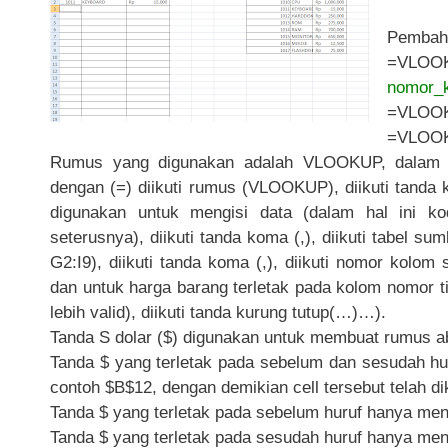
Pembah
=VLOO
nomor_
=VLOOKU
=VLOOKU
Rumus yang digunakan adalah VLOOKUP, dalam M
dengan (=) diikuti rumus (VLOOKUP), diikuti tanda ku
digunakan untuk mengisi data (dalam hal ini ko
seterusnya), diikuti tanda koma (,), diikuti tabel su
G2:I9), diikuti tanda koma (,), diikuti nomor kolo
dan untuk harga barang terletak pada kolom nomor ti
lebih valid), diikuti tanda kurung tutup(…)…).
Tanda S dolar ($) digunakan untuk membuat rumus abs
Tanda $ yang terletak pada sebelum dan sesudah hu
contoh $B$12, dengan demikian cell tersebut telah d
Tanda $ yang terletak pada sebelum huruf hanya men
Tanda $ yang terletak pada sesudah huruf hanya me