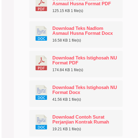
Asmaul Husna Format PDF
125.15 KB
1 file(s)
Download Teks Nadlom
Asmaul Husna Format Docx
16.58 KB
1 file(s)
Download Teks Istighosah NU
Format PDF
174.84 KB
1 file(s)
Download Teks Istighosah NU
Format Docx
41.56 KB
1 file(s)
Download Contoh Surat
Perjanjian Kontrak Rumah
19.21 KB
1 file(s)