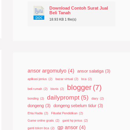
Download Contoh Surat Jual
Beli Tanah
18.93 KB
1 file(s)
ansor argomulyo
(4)
ansor salatiga
(3)
aplikasi jenius
(2)
bazar virtual
(2)
bca
(2)
blogger
(7)
beli rumah
(2)
bisnis
(2)
dailyprompt
(5)
bonding
(2)
diary
(2)
dongeng
(3)
dongeng sebelum tidur
(3)
Ehla Hadia
(2)
Filsafat Pendidikan
(2)
Game online gratis
(2)
ganti hp jenius
(2)
gp ansor
(4)
ganti token bca
(2)