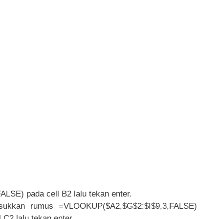
E) pada cell B2 lalu tekan enter.
ukkan rumus =VLOOKUP($A2,$G$2:$I$9,3,FALSE)
 C2 lalu tekan enter.