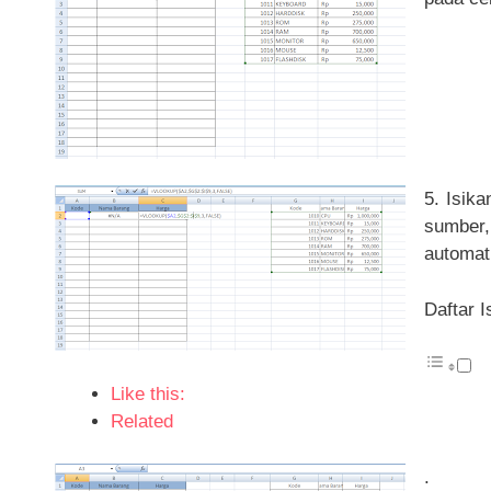
5. Isik
sumber
automat
Daftar I
Like this:
Related
.