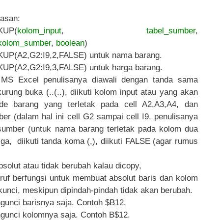
asan:
KUP(
kolom_input
,
tabel_sumber
,
kolom_sumber
,
boolean
)
P(A2,G2:I9,2,FALSE) untuk nama barang.
P(A2,G2:I9,3,FALSE) untuk harga barang.
S Excel penulisanya diawali dengan tanda sama
rung buka (..(..), diikuti kolom input atau yang akan
de barang yang terletak pada cell A2,A3,A4, dan
mber (dalam hal ini cell G2 sampai cell I9, penulisanya
m sumber (untuk nama barang terletak pada kolom dua
ga, diikuti tanda koma (,), diikuti FALSE (agar rumus
olut atau tidak berubah kalau dicopy,
ruf berfungsi untuk membuat absolut baris dan kolom
ikunci, meskipun dipindah-pindah tidak akan berubah.
gunci barisnya saja. Contoh $B12.
ngunci kolomnya saja. Contoh B$12.