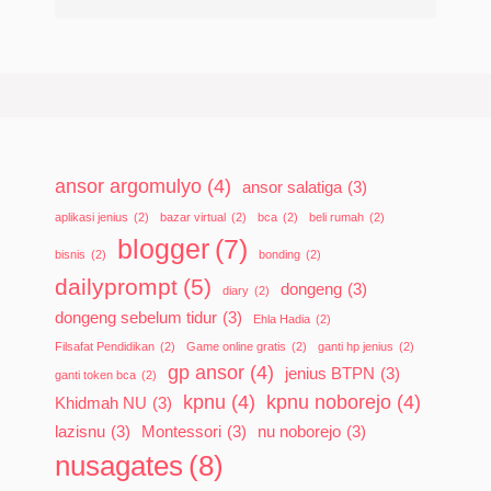
ansor argomulyo
(4)
ansor salatiga
(3)
aplikasi jenius
(2)
bazar virtual
(2)
bca
(2)
beli rumah
(2)
blogger
(7)
bisnis
(2)
bonding
(2)
dailyprompt
(5)
dongeng
(3)
diary
(2)
dongeng sebelum tidur
(3)
Ehla Hadia
(2)
Filsafat Pendidikan
(2)
Game online gratis
(2)
ganti hp jenius
(2)
gp ansor
(4)
jenius BTPN
(3)
ganti token bca
(2)
kpnu
(4)
kpnu noborejo
(4)
Khidmah NU
(3)
lazisnu
(3)
Montessori
(3)
nu noborejo
(3)
nusagates
(8)