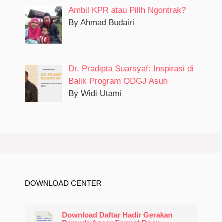
Ambil KPR atau Pilih Ngontrak?
By Ahmad Budairi
Dr. Pradipta Suarsyaf: Inspirasi di
Balik Program ODGJ Asuh
By Widi Utami
DOWNLOAD CENTER
Download Daftar Hadir Gerakan