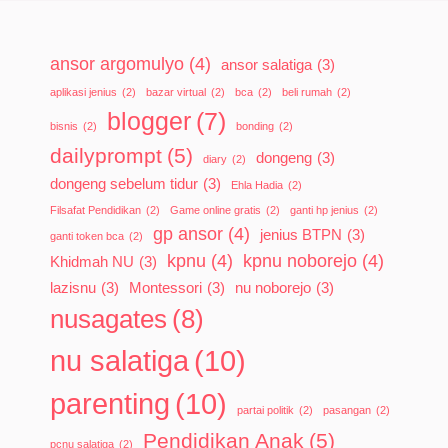
ansor argomulyo
(4)
ansor salatiga
(3)
aplikasi jenius
(2)
bazar virtual
(2)
bca
(2)
beli rumah
(2)
blogger
(7)
bisnis
(2)
bonding
(2)
dailyprompt
(5)
dongeng
(3)
diary
(2)
dongeng sebelum tidur
(3)
Ehla Hadia
(2)
Filsafat Pendidikan
(2)
Game online gratis
(2)
ganti hp jenius
(2)
gp ansor
(4)
jenius BTPN
(3)
ganti token bca
(2)
kpnu
(4)
kpnu noborejo
(4)
Khidmah NU
(3)
lazisnu
(3)
Montessori
(3)
nu noborejo
(3)
nusagates
(8)
nu salatiga
(10)
parenting
(10)
partai politik
(2)
pasangan
(2)
Pendidikan Anak
(5)
pcnu salatiga
(2)