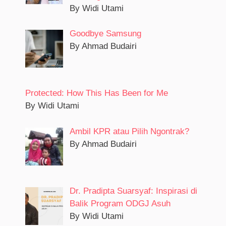
By Widi Utami
Goodbye Samsung
By Ahmad Budairi
Protected: How This Has Been for Me
By Widi Utami
Ambil KPR atau Pilih Ngontrak?
By Ahmad Budairi
Dr. Pradipta Suarsyaf: Inspirasi di
Balik Program ODGJ Asuh
By Widi Utami