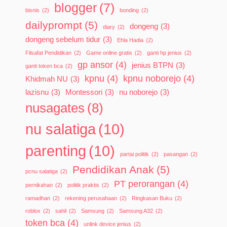
blogger
(7)
bisnis
(2)
bonding
(2)
dailyprompt
(5)
dongeng
(3)
diary
(2)
dongeng sebelum tidur
(3)
Ehla Hadia
(2)
Filsafat Pendidikan
(2)
Game online gratis
(2)
ganti hp jenius
(2)
gp ansor
(4)
jenius BTPN
(3)
ganti token bca
(2)
kpnu
(4)
kpnu noborejo
(4)
Khidmah NU
(3)
lazisnu
(3)
Montessori
(3)
nu noborejo
(3)
nusagates
(8)
nu salatiga
(10)
parenting
(10)
partai politik
(2)
pasangan
(2)
Pendidikan Anak
(5)
pcnu salatiga
(2)
PT perorangan
(4)
pernikahan
(2)
politik praktis
(2)
ramadhan
(2)
rekening perusahaan
(2)
Ringkasan Buku
(2)
roblox
(2)
sahil
(2)
Samsung
(2)
Samsung A32
(2)
token bca
(4)
unlink device jenius
(2)