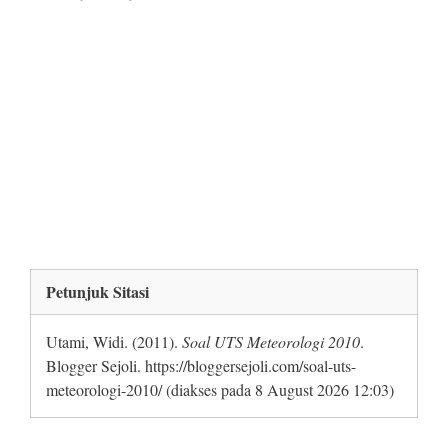
Apa pengertoian angin muson, dan mengapa terjadi
angin muson.
gambarkan peta angin muson yang bertiup di
Indonesia dan beri penjelasan secara singkat
gambarkan dan jelaskan secara singkat alat pengukur
curah hujan (ombrometer)
gambarkan dan jelaskan secara singkat tipe-tipe
presipitasi berdasarkan proses penaikan udara.
Petunjuk Sitasi
Utami, Widi. (2011).
Soal UTS Meteorologi 2010
.
Blogger Sejoli. https://bloggersejoli.com/soal-uts-
meteorologi-2010/ (diakses pada 8 August 2026 12:03)