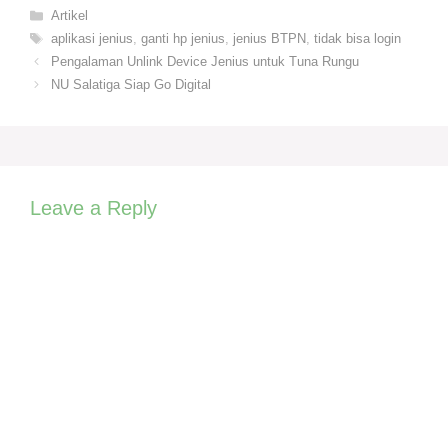
Categories
Artikel
Tags
aplikasi jenius
,
ganti hp jenius
,
jenius BTPN
,
tidak bisa login
Pengalaman Unlink Device Jenius untuk Tuna Rungu
NU Salatiga Siap Go Digital
Leave a Reply