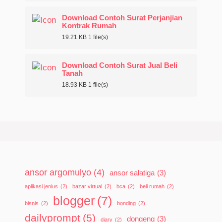
Download Contoh Surat Perjanjian
Kontrak Rumah
19.21 KB
1 file(s)
Download Contoh Surat Jual Beli
Tanah
18.93 KB
1 file(s)
ansor argomulyo
(4)
ansor salatiga
(3)
aplikasi jenius
(2)
bazar virtual
(2)
bca
(2)
beli rumah
(2)
blogger
(7)
bisnis
(2)
bonding
(2)
dailyprompt
(5)
dongeng
(3)
diary
(2)