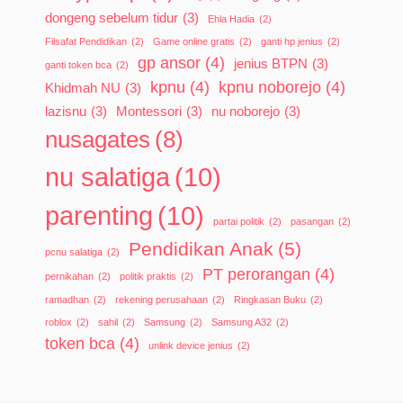
dongeng sebelum tidur
(3)
Ehla Hadia
(2)
Filsafat Pendidikan
(2)
Game online gratis
(2)
ganti hp jenius
(2)
gp ansor
(4)
jenius BTPN
(3)
ganti token bca
(2)
kpnu
(4)
kpnu noborejo
(4)
Khidmah NU
(3)
lazisnu
(3)
Montessori
(3)
nu noborejo
(3)
nusagates
(8)
nu salatiga
(10)
parenting
(10)
partai politik
(2)
pasangan
(2)
Pendidikan Anak
(5)
pcnu salatiga
(2)
PT perorangan
(4)
pernikahan
(2)
politik praktis
(2)
ramadhan
(2)
rekening perusahaan
(2)
Ringkasan Buku
(2)
roblox
(2)
sahil
(2)
Samsung
(2)
Samsung A32
(2)
token bca
(4)
unlink device jenius
(2)