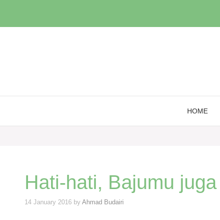
Skip
to
content
HOME
Hati-hati, Bajumu juga 
14 January 2016
by
Ahmad Budairi