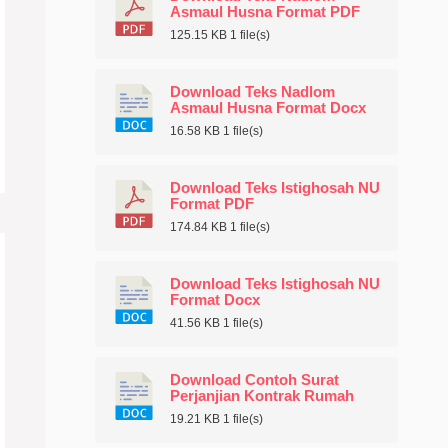
Asmaul Husna Format PDF
125.15 KB
1 file(s)
Download Teks Nadlom
Asmaul Husna Format Docx
16.58 KB
1 file(s)
Download Teks Istighosah NU
Format PDF
174.84 KB
1 file(s)
Download Teks Istighosah NU
Format Docx
41.56 KB
1 file(s)
Download Contoh Surat
Perjanjian Kontrak Rumah
19.21 KB
1 file(s)