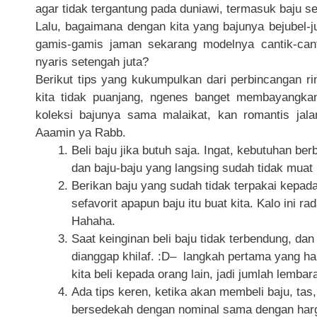
agar tidak tergantung pada duniawi, termasuk baju 
Lalu, bagaimana dengan kita yang bajunya bejubel-ju
gamis-gamis jaman sekarang modelnya cantik-cant
nyaris setengah juta?
Berikut tips yang kukumpulkan dari perbincangan r
kita tidak puanjang, ngenes banget membayangkan
koleksi bajunya sama malaikat, kan romantis ja
Aaamin ya Rabb.
Beli baju jika butuh saja. Ingat, kebutuhan b
dan baju-baju yang langsing sudah tidak muat 
Berikan baju yang sudah tidak terpakai kepada
sefavorit apapun baju itu buat kita. Kalo ini ra
Hahaha.
Saat keinginan beli baju tidak terbendung, dan
dianggap khilaf. :D– langkah pertama yang h
kita beli kepada orang lain, jadi jumlah lemb
Ada tips keren, ketika akan membeli baju, tas,
bersedekah dengan nominal sama dengan harga 