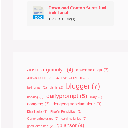
Download Contoh Surat Jual
Beli Tanah
18.93 KB
1 file(s)
ansor argomulyo
(4)
ansor salatiga
(3)
aplikasi jenius
(2)
bazar virtual
(2)
bca
(2)
blogger
(7)
beli rumah
(2)
bisnis
(2)
dailyprompt
(5)
bonding
(2)
diary
(2)
dongeng
(3)
dongeng sebelum tidur
(3)
Ehla Hadia
(2)
Filsafat Pendidikan
(2)
Game online gratis
(2)
ganti hp jenius
(2)
gp ansor
(4)
ganti token bca
(2)