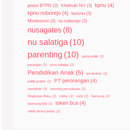
kpnu
(4)
jenius BTPN
(3)
Khidmah NU
(3)
kpnu noborejo
(4)
lazisnu
(3)
Montessori
(3)
nu noborejo
(3)
nusagates
(8)
nu salatiga
(10)
parenting
(10)
partai politik
(2)
pasangan
(2)
pcnu salatiga
(2)
Pendidikan Anak
(5)
pernikahan
(2)
PT perorangan
(4)
politik praktis
(2)
ramadhan
(2)
rekening perusahaan
(2)
Ringkasan Buku
(2)
roblox
(2)
sahil
(2)
Samsung
(2)
token bca
(4)
Samsung A32
(2)
unlink device jenius
(2)