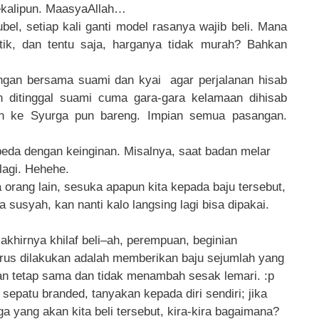
sekalipun. MaasyaAllah…
bel, setiap kali ganti model rasanya wajib beli. Mana
ik, dan tentu saja, harganya tidak murah? Bahkan
ingan bersama suami dan kyai agar perjalanan hisab
 ditinggal suami cuma gara-gara kelamaan dihisab
lan ke Syurga pun bareng. Impian semua pasangan.
erbeda dengan keinginan. Misalnya, saat badan melar
lagi. Hehehe.
 orang lain, sesuka apapun kita kepada baju tersebut,
da susyah, kan nanti kalo langsing lagi bisa dipakai.
 akhirnya khilaf beli–ah, perempuan, beginian
arus dilakukan adalah memberikan baju sejumlah yang
aran tetap sama dan tidak menambah sesak lemari. :p
 sepatu branded, tanyakan kepada diri sendiri; jika
yang akan kita beli tersebut, kira-kira bagaimana?