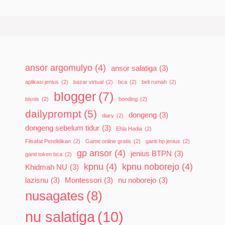
ansor argomulyo
(4)
ansor salatiga
(3)
aplikasi jenius
(2)
bazar virtual
(2)
bca
(2)
beli rumah
(2)
blogger
(7)
bisnis
(2)
bonding
(2)
dailyprompt
(5)
dongeng
(3)
diary
(2)
dongeng sebelum tidur
(3)
Ehla Hadia
(2)
Filsafat Pendidikan
(2)
Game online gratis
(2)
ganti hp jenius
(2)
gp ansor
(4)
jenius BTPN
(3)
ganti token bca
(2)
kpnu
(4)
kpnu noborejo
(4)
Khidmah NU
(3)
lazisnu
(3)
Montessori
(3)
nu noborejo
(3)
nusagates
(8)
nu salatiga
(10)