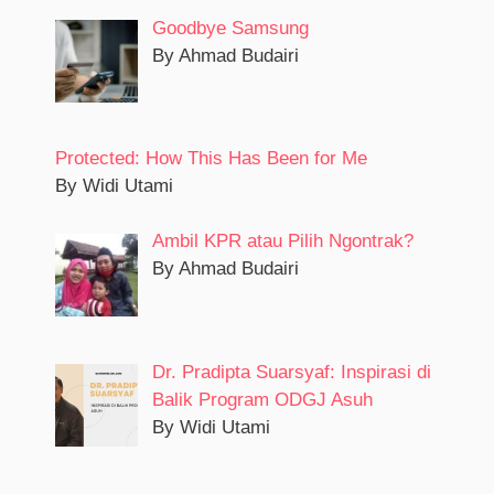
Goodbye Samsung
By Ahmad Budairi
Protected: How This Has Been for Me
By Widi Utami
Ambil KPR atau Pilih Ngontrak?
By Ahmad Budairi
Dr. Pradipta Suarsyaf: Inspirasi di
Balik Program ODGJ Asuh
By Widi Utami